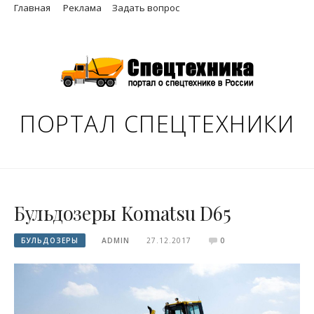
Skip
Главная
Реклама
Задать вопрос
to
content
ПОРТАЛ СПЕЦТЕХНИКИ
Бульдозеры Komatsu D65
БУЛЬДОЗЕРЫ
ADMIN
27.12.2017
0