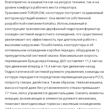
благоприятно сказывается как на ресурсе техники, так и на
уровне комфорта рабочего места оператора.
Трансмиссией TORQFLOW, на которую поступает создаваемый
мотором крутящий момент. Она является собственной
разработкой компании Komatsu. Использованный в
конструкции трансмиссии двухфазный гидротрансформатор
оснащён системой жидкостного охлаждения, что существенно
увеличивает его эффективность при длительной работе с
высокими нагрузками. Позаботились конструкторы и об
оптимальном охлаждении коробки передач, оборудовав ту
принудительной системой смазки. Максимальная скорость
перемещения бульдозера Комацу Д65 составляет 11,2 км/час
при движении вперёд, и 13,4 км/час при движении назад.
Гидростатической системой рулевого управления, команды на
которую передаются посредством перемещения рычага PCCS,
попросту говоря, джойстика. Таким образом, тяжёлая машина,
масса которой даже без установленного отвала превышает
17 тонн, легко управляется двумя пальцами. Снизить моменты
инерции, возникающие в элементах рулевого механизма,
помогают многодисковые тормоза с масляным охлаждением.
Эффективной подвеской. Качающегося типа, с балансиром и